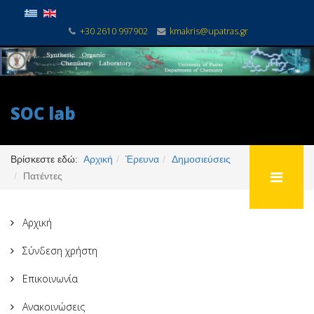
+30 2610 997902
kmakris@upatras.gr
SOC lab
Βρίσκεστε εδώ:
Αρχική
Έρευνα
Δημοσιεύσεις
Πατέντες
Αρχική
Σύνδεση χρήστη
Επικοινωνία
Ανακοινώσεις