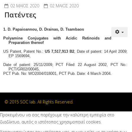
02 ΜΑΪΟΣ 2020
02 ΜΑΪΟΣ 2020
Πατέντες
1. D. Papaioannou, D. Drainas, D. Tsambaos
Polyamine Conjugates with Acidic Retinoids and
Preparation thereof
US Patent, Patent No.:
US 7,517,913 B2
, Date of patent: 14 April 2009;
EP 1569694,
Date of patent: 25/11/2009; PCT Filed: 22 August 2002, PCT No.:
PCT/GR02/00045,
PCT Pub. No: WO2004/018001, PCT Pub. Date: 4 March 2004.
© 2015 SOC lab. All Rights Reserved.
Προκειμένου να σας παρέχουμε την καλύτερη εμπειρία στο
διαδίκτυο, αυτός ο ιστότοπος χρησιμοποιεί cookies.
Χρησιμοποιώντας τον ιστότοπο μας, συμφωνείτε με τη χρήση των