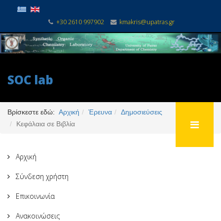
+30 2610 997902
kmakris@upatras.gr
SOC lab
Βρίσκεστε εδώ:
Αρχική
Έρευνα
Δημοσιεύσεις
Κεφάλαια σε Βιβλία
Αρχική
Σύνδεση χρήστη
Επικοινωνία
Ανακοινώσεις