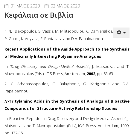
01 ΜΑΪΟΣ 2020
02 ΜΑΪΟΣ 2020
Κεφάλαια σε Βιβλία
1. Ν. Tsiakopoulos, S. Vassis, M. Militsopoulou, C. Damianakos,
P. Gatos, K. Voyiatzi, E. Pantazaka and D.A. Papaioannou
Recent Applications of the Amide Approach to the Synthesis
of Medicinally Interesting Polyamine Analogues
in ‘
Drug Discovery and Design-Medical Aspects
’, J. Matsoukas and T.
Mavropoustakos (Eds.), IOS Press, Amsterdam,
2002
, pp. 53-63.
2. C. Athanassopoulos, G. Balayiannis, G. Karigiannis and D.A.
Papaioannou
N
-Tritylamino Acids in the Synthesis of Analogs of Bioactive
Compounds for Structure-Activity Relationship Studies
in ‘Bioactive Peptides in Drug Discovery and Design-Medical Aspects’, J.
Matsoukas and T. Mavropoustakos (Eds.), IOS Press, Amsterdam, 1999,
pp. 137-151