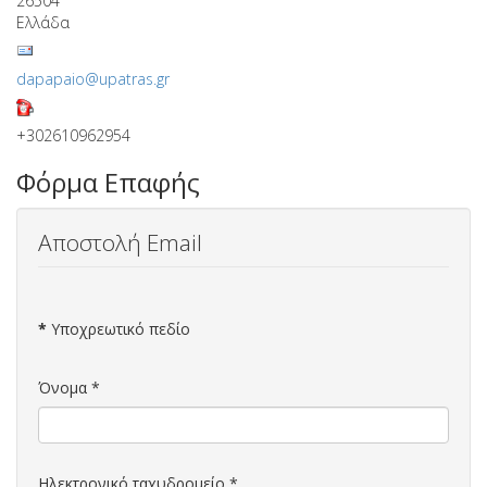
26504
Ελλάδα
dapapaio@upatras.gr
+302610962954
Φόρμα Επαφής
Αποστολή Email
*
Υποχρεωτικό πεδίο
Όνομα
*
Ηλεκτρονικό ταχυδρομείο
*