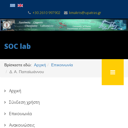
+30 2610 997902
kmakris@upatras.gr
SOC lab
Βρίσκεστε εδώ:
Αρχική
Επικοινωνία
Δ. Α. Παπαϊωάννου
Αρχική
Σύνδεση χρήστη
Επικοινωνία
Ανακοινώσεις